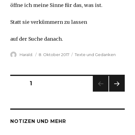
öffne ich meine Sinne für das, was ist.
Statt sie verkümmern zu lassen
auf der Suche danach.
Autor
Veröffentlicht
Kategorien
Harald.
8. Oktober 2017
Texte und Gedanken
am
Seitennummerierung
SEITE
1
NÄC
der
HSTE
SEIT
Beiträge
E
NOTIZEN UND MEHR