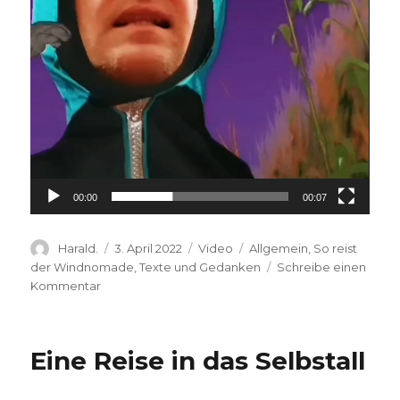
00:00
00:07
Autor
Veröffentlicht
Format
Kategorien
Harald.
3. April 2022
Video
Allgemein
,
So reist
am
der Windnomade
,
Texte und Gedanken
Schreibe einen
zu
Kommentar
Lass
Dich
treiben
Eine Reise in das Selbstall