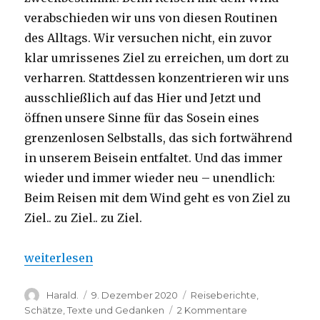
verabschieden wir uns von diesen Routinen
des Alltags. Wir versuchen nicht, ein zuvor
klar umrissenes Ziel zu erreichen, um dort zu
verharren. Stattdessen konzentrieren wir uns
ausschließlich auf das Hier und Jetzt und
öffnen unsere Sinne für das Sosein eines
grenzenlosen Selbstalls, das sich fortwährend
in unserem Beisein entfaltet. Und das immer
wieder und immer wieder neu – unendlich:
Beim Reisen mit dem Wind geht es von Ziel zu
Ziel.. zu Ziel.. zu Ziel.
„Eine Reise in das Selbstall“
weiterlesen
Autor
Veröffentlicht
Kategorien
Harald.
9. Dezember 2020
Reiseberichte
,
am
zu
Schätze
,
Texte und Gedanken
2 Kommentare