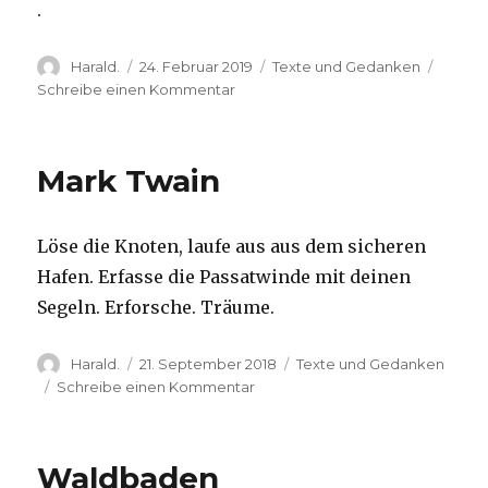
.
Autor
Veröffentlicht
Kategorien
Harald.
24. Februar 2019
Texte und Gedanken
am
zu
Schreibe einen Kommentar
Irischer
Segenswunsch
Mark Twain
Löse die Knoten, laufe aus aus dem sicheren
Hafen. Erfasse die Passatwinde mit deinen
Segeln. Erforsche. Träume.
Autor
Veröffentlicht
Kategorien
Harald.
21. September 2018
Texte und Gedanken
am
zu
Schreibe einen Kommentar
Mark
Twain
Waldbaden