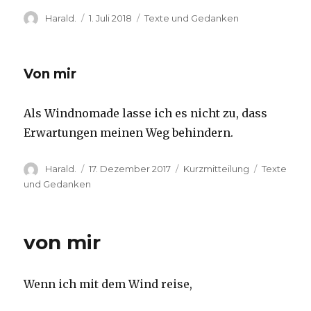
Autor
Veröffentlicht
Kategorien
Harald.
1. Juli 2018
Texte und Gedanken
am
Von mir
Als Windnomade lasse ich es nicht zu, dass
Erwartungen meinen Weg behindern.
Autor
Veröffentlicht
Format
Kategorie
Harald.
17. Dezember 2017
Kurzmitteilung
Texte
am
und Gedanken
von mir
Wenn ich mit dem Wind reise,