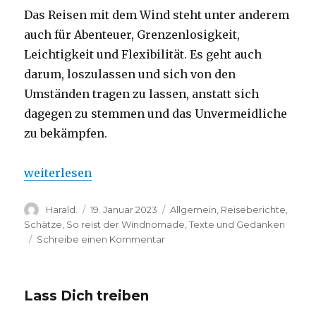
Das Reisen mit dem Wind steht unter anderem
auch für Abenteuer, Grenzenlosigkeit,
Leichtigkeit und Flexibilität.
Es geht auch
darum, loszulassen und sich von den
Umständen tragen zu lassen, anstatt sich
dagegen zu stemmen und das Unvermeidliche
zu bekämpfen.
„Den Wind ergreifen,ohne ihn festzuhalten“
weiterlesen
Autor
Veröffentlicht
Kategorien
Harald.
19. Januar 2023
Allgemein
,
Reiseberichte
,
am
Schätze
,
So reist der Windnomade
,
Texte und Gedanken
zu
Schreibe einen Kommentar
Den
Wind
ergreifen,ohne
Lass Dich treiben
ihn
festzuhalten