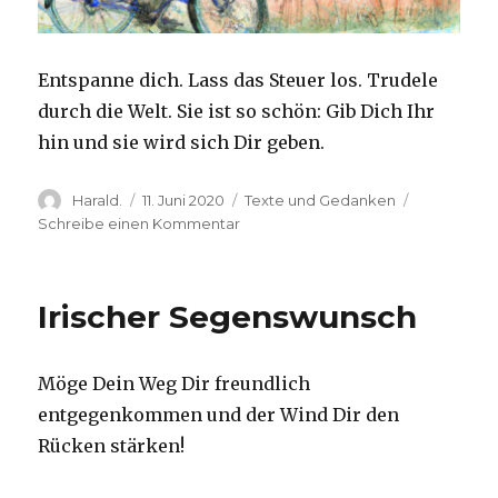
Entspanne dich. Lass das Steuer los. Trudele
durch die Welt. Sie ist so schön: Gib Dich Ihr
hin und sie wird sich Dir geben.
Autor
Veröffentlicht
Kategorien
Harald.
11. Juni 2020
Texte und Gedanken
am
zu
Schreibe einen Kommentar
Kurt
Tucholsky
Irischer Segenswunsch
Möge Dein Weg Dir freundlich
entgegenkommen und der Wind Dir den
Rücken stärken!