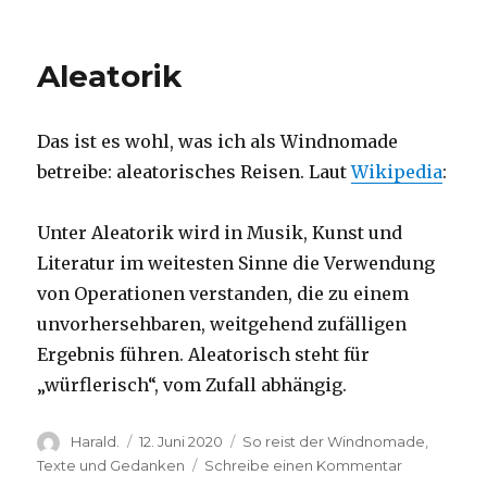
Eine
Reise
in
Aleatorik
das
Selbstall
Das ist es wohl, was ich als Windnomade
betreibe: aleatorisches Reisen. Laut
Wikipedia
:
Unter Aleatorik wird in Musik, Kunst und
Literatur im weitesten Sinne die Verwendung
von Operationen verstanden, die zu einem
unvorhersehbaren, weitgehend zufälligen
Ergebnis führen. Aleatorisch steht für
„würflerisch“, vom Zufall abhängig.
Autor
Veröffentlicht
Kategorien
Harald.
12. Juni 2020
So reist der Windnomade
,
am
zu
Texte und Gedanken
Schreibe einen Kommentar
Aleatorik