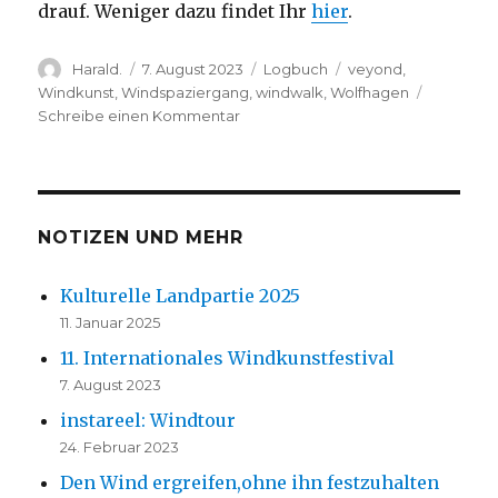
drauf. Weniger dazu findet Ihr
hier
.
Autor
Veröffentlicht
Kategorien
Schlagwörter
Harald.
7. August 2023
Logbuch
veyond
,
am
Windkunst
,
Windspaziergang
,
windwalk
,
Wolfhagen
zu
Schreibe einen Kommentar
11.
Internationales
Windkunstfestival
NOTIZEN UND MEHR
Kulturelle Landpartie 2025
11. Januar 2025
11. Internationales Windkunstfestival
7. August 2023
instareel: Windtour
24. Februar 2023
Den Wind ergreifen,ohne ihn festzuhalten