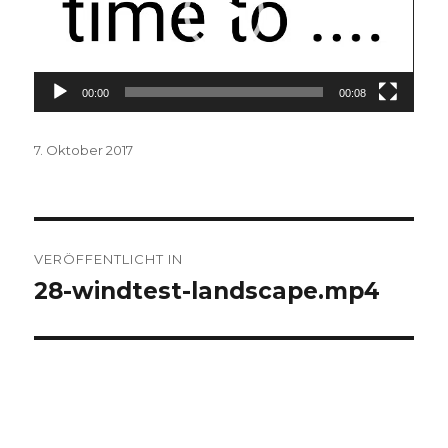
00:00
00:08
Veröffentlicht
7. Oktober 2017
am
Beitrags-
VERÖFFENTLICHT IN
Navigation
28-windtest-landscape.mp4