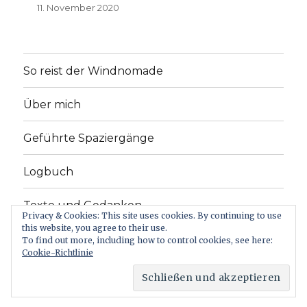
11. November 2020
So reist der Windnomade
Über mich
Geführte Spaziergänge
Logbuch
Texte und Gedanken
Privacy & Cookies: This site uses cookies. By continuing to use
this website, you agree to their use.
Der Film
To find out more, including how to control cookies, see here:
Cookie-Richtlinie
Windnomade
Stolz präsentiert von WordPress