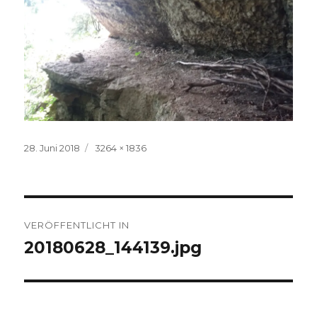
Veröffentlicht
Volle
28. Juni 2018
3264 × 1836
am
Größe
Beitrags-
VERÖFFENTLICHT IN
Navigation
20180628_144139.jpg