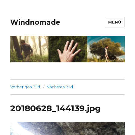
Windnomade
MENÜ
Vorheriges Bild
Nächstes Bild
20180628_144139.jpg