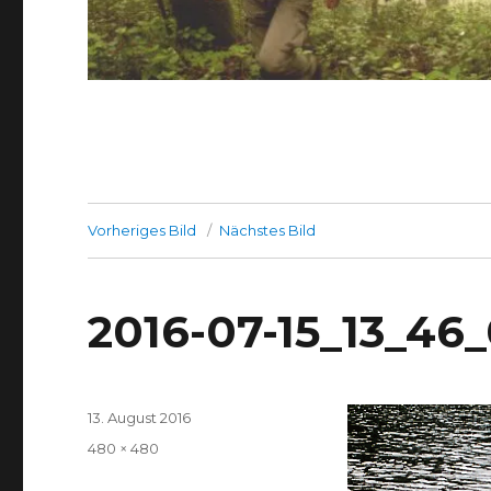
Vorheriges Bild
Nächstes Bild
2016-07-15_13_46_
Veröffentlicht
13. August 2016
am
Volle
480 × 480
Größe