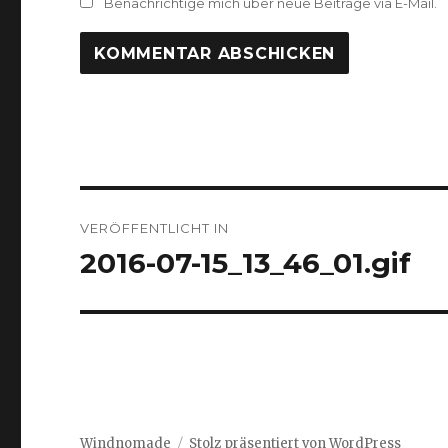
Benachrichtige mich über neue Beiträge via E-Mail.
Beitrags-
VERÖFFENTLICHT IN
Navigation
2016-07-15_13_46_01.gif
Windnomade
Stolz präsentiert von WordPress