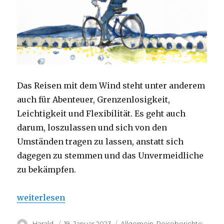
Das Reisen mit dem Wind steht unter anderem
auch für Abenteuer, Grenzenlosigkeit,
Leichtigkeit und Flexibilität.
Es geht auch
darum, loszulassen und sich von den
Umständen tragen zu lassen, anstatt sich
dagegen zu stemmen und das Unvermeidliche
zu bekämpfen.
„Den Wind ergreifen,ohne ihn festzuhalten“
weiterlesen
Autor
Veröffentlicht
Kategorien
Harald.
19. Januar 2023
Allgemein
,
Reiseberichte
,