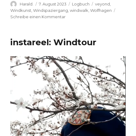
Autor
Veröffentlicht
Kategorien
Schlagwörter
Harald.
7. August 2023
Logbuch
veyond
,
am
Windkunst
,
Windspaziergang
,
windwalk
,
Wolfhagen
zu
Schreibe einen Kommentar
11.
Internationales
Windkunstfestival
instareel: Windtour
Video-
Player