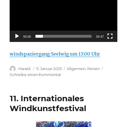
00:00
00:47
windspaziergang Seelwig um 13:00 Uhr
Autor
Veröffentlicht
Kategorien
Harald.
11. Januar 2025
Allgemein
,
Reisen
am
zu
Schreibe einen Kommentar
Kulturelle
Landpartie
2025
11. Internationales
Windkunstfestival