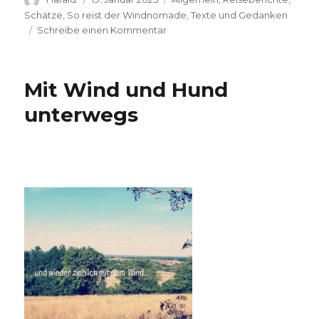
am
Schätze
,
So reist der Windnomade
,
Texte und Gedanken
zu
Schreibe einen Kommentar
Den
Wind
ergreifen,ohne
Mit Wind und Hund
ihn
festzuhalten
unterwegs