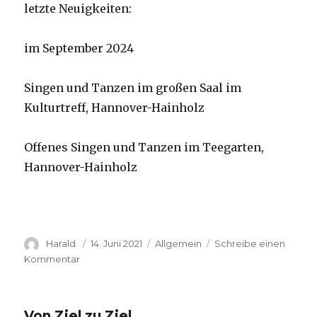
letzte Neuigkeiten:
im September 2024
Singen und Tanzen im großen Saal im
Kulturtreff, Hannover-Hainholz
Offenes Singen und Tanzen im Teegarten,
Hannover-Hainholz
Autor
Veröffentlicht
Kategorien
Harald.
14. Juni 2021
Allgemein
Schreibe einen
am
zu
Kommentar
die
samadhis
Von Ziel zu Ziel