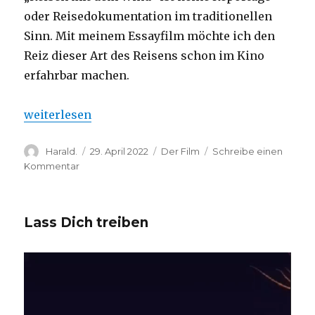
oder Reisedokumentation im traditionellen
Sinn. Mit meinem Essayfilm möchte ich den
Reiz dieser Art des Reisens schon im Kino
erfahrbar machen.
„Reisen mit dem Wind – der Film“
weiterlesen
Autor
Veröffentlicht
Kategorien
Harald.
29. April 2022
Der Film
Schreibe einen
am
zu
Kommentar
Reisen
mit
dem
Lass Dich treiben
Wind
–
der
Video-
Film
Player