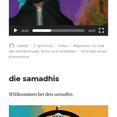
00:00
00:07
Autor
Veröffentlicht
Format
Kategorien
Harald.
3. April 2022
Video
Allgemein
,
So reist
am
der Windnomade
,
Texte und Gedanken
Schreibe einen
zu
Kommentar
Lass
Dich
treiben
die samadhis
Willkommen bei den
samadhis
.