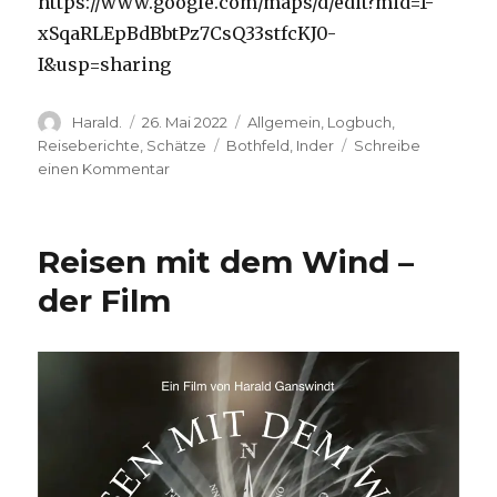
https://www.google.com/maps/d/edit?mid=1-
xSqaRLEpBdBbtPz7CsQ33stfcKJ0-
I&usp=sharing
Autor
Veröffentlicht
Kategorien
Harald.
26. Mai 2022
Allgemein
,
Logbuch
,
am
Schlagwörter
Reiseberichte
,
Schätze
Bothfeld
,
Inder
Schreibe
zu
einen Kommentar
Auf
Himmelfahrt
durch
Reisen mit dem Wind –
meine
Stadt
der Film