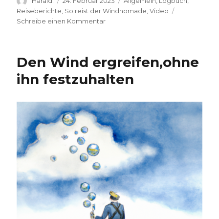
Harald.
24. Februar 2023
Allgemein
,
Logbuch
,
am
Reiseberichte
,
So reist der Windnomade
,
Video
zu
Schreibe einen Kommentar
instareel:
Windtour
Den Wind ergreifen,ohne
ihn festzuhalten