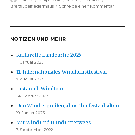
am
zu
Breitflügelfledermaus
Schreibe einen Kommentar
Die
Fledermau
vom
Südsee
NOTIZEN UND MEHR
Kulturelle Landpartie 2025
11. Januar 2025
11. Internationales Windkunstfestival
7. August 2023
instareel: Windtour
24. Februar 2023
Den Wind ergreifen,ohne ihn festzuhalten
19. Januar 2023
Mit Wind und Hund unterwegs
7. September 2022