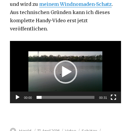
und wird zu
meinem Windnomaden-Schatz
.
Aus technischen Gründen kann ich dieses
komplette Handy-Video erst jetzt
veröffentlichen.
Video-
Player
00:00
00:31
Autor
Veröffentlicht
Format
Kategorien
Schlagwörter
Harald.
17. April 2016
Video
Schätze