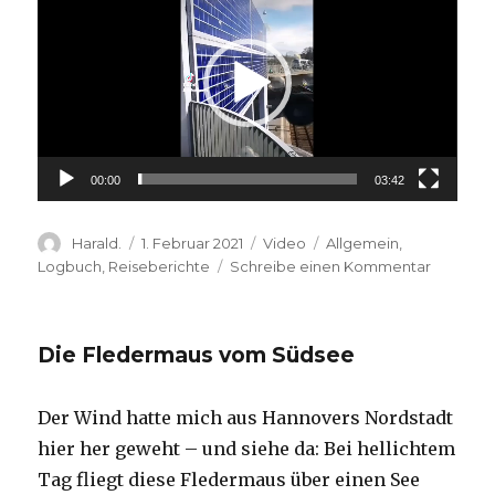
Player
00:00
03:42
Autor
Veröffentlicht
Format
Kategorien
Harald.
1. Februar 2021
Video
Allgemein
,
am
zu
Logbuch
,
Reiseberichte
Schreibe einen Kommentar
Von
Ziel
zu
Die Fledermaus vom Südsee
Ziel
Der Wind hatte mich aus Hannovers Nordstadt
hier her geweht – und siehe da: Bei hellichtem
Tag fliegt diese Fledermaus über einen See