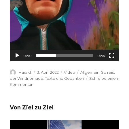
00:00
00:07
Autor
Veröffentlicht
Format
Kategorien
Harald.
3. April 2022
Video
Allgemein
,
So reist
am
der Windnomade
,
Texte und Gedanken
Schreibe einen
zu
Kommentar
Lass
Dich
treiben
Von Ziel zu Ziel
Video-