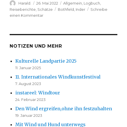
Autor
Veröffentlicht
Kategorien
Harald.
26. Mai 2022
Allgemein
,
Logbuch
,
am
Schlagwörter
Reiseberichte
,
Schätze
Bothfeld
,
Inder
Schreibe
zu
einen Kommentar
Auf
Himmelfahrt
durch
meine
Stadt
NOTIZEN UND MEHR
Kulturelle Landpartie 2025
11. Januar 2025
11. Internationales Windkunstfestival
7. August 2023
instareel: Windtour
24. Februar 2023
Den Wind ergreifen,ohne ihn festzuhalten
19. Januar 2023
Mit Wind und Hund unterwegs