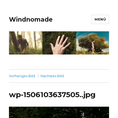
Windnomade
MENÜ
Vorheriges Bild
Nächstes Bild
wp-1506103637505..jpg