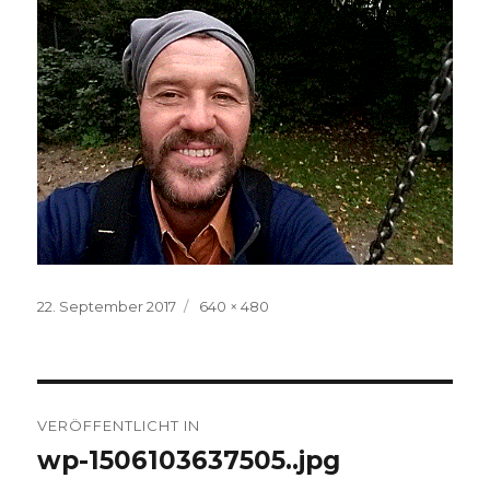
Veröffentlicht
Volle
22. September 2017
640 × 480
am
Größe
Beitrags-
VERÖFFENTLICHT IN
Navigation
wp-1506103637505..jpg