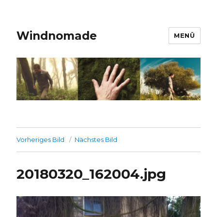
Windnomade
MENÜ
Vorheriges Bild
Nächstes Bild
20180320_162004.jpg