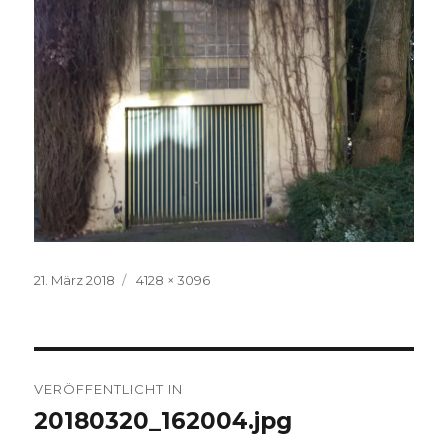
Veröffentlicht
Volle
21. März 2018
4128 × 3096
am
Größe
Beitrags-
VERÖFFENTLICHT IN
Navigation
20180320_162004.jpg