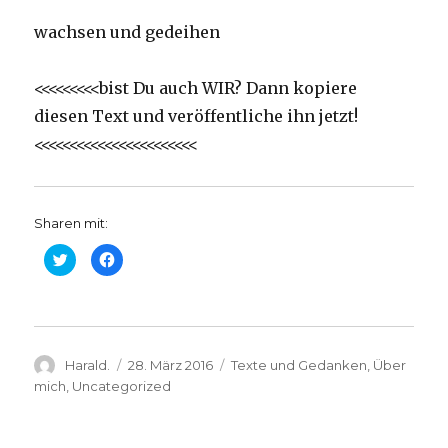
wachsen und gedeihen
<<<<<<<<<bist Du auch WIR? Dann kopiere
diesen Text und veröffentliche ihn jetzt!
<<<<<<<<<<<<<<<<<<<<<<<
Sharen mit:
K
K
l
l
i
i
c
c
k
k
,
,
u
u
m
m
ü
a
Autor
b
u
Veröffentlicht
Kategorien
Harald.
28. März 2016
Texte und Gedanken
,
Über
e
f
am
mich
,
Uncategorized
r
F
T
a
w
c
i
e
t
b