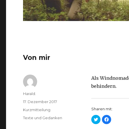
Von mir
Als Windnomade 
behindern.
Autor
Harald.
Veröffentlicht
17. Dezember 2017
am
Sharen mit:
Format
Kurzmitteilung
Kategorien
Texte und Gedanken
K
K
l
l
i
i
c
c