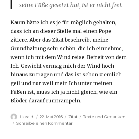
seine Füße gesetzt hat, ist er nicht frei.
Kaum hätte ich es je für möglich gehalten,
dass ich an dieser Stelle mal einen Pope
zitiere. Aber das Zitat beschreibt meine
Grundhaltung sehr schön, die ich einnehme,
wenn ich mit dem Wind reise. Befreit von dem
Ich-Gewicht vermag mich der Wind hoch
hinaus zu tragen und das ist schon ziemlich
geil und nur weil mein Ich unter meinen
Füßen ist, muss ich ja nicht gleich, wie ein
Blöder darauf rumtrampeln.
Autor
Veröffentlicht
Format
Kategorien
Harald.
22. Mai 2016
Zitat
Texte und Gedanken
am
zu
Schreibe einen Kommentar
Papst
Johannes