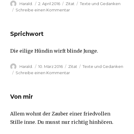
Autor
Veröffentlicht
Format
Kategorien
Harald.
2. April 2016
Zitat
Texte und Gedanken
am
zu
Schreibe einen Kommentar
Hermann
Löns
Sprichwort
Die eilige Hündin wirft blinde Junge.
Autor
Veröffentlicht
Format
Kategorien
Harald.
10. März 2016
Zitat
Texte und Gedanken
am
zu
Schreibe einen Kommentar
Sprichwort
Von mir
Allem wohnt der Zauber einer friedvollen
Stille inne. Du musst nur richtig hinhören.