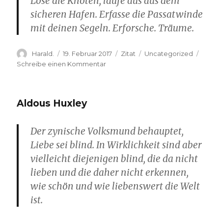
Löse die Knoten, laufe aus aus dem
sicheren Hafen. Erfasse die Passatwinde
mit deinen Segeln. Erforsche. Träume.
Autor
Veröffentlicht
Format
Kategorien
Harald.
19. Februar 2017
Zitat
Uncategorized
am
zu
Schreibe einen Kommentar
Mark
Twain
Aldous Huxley
Der zynische Volksmund behauptet,
Liebe sei blind. In Wirklichkeit sind aber
vielleicht diejenigen blind, die da nicht
lieben und die daher nicht erkennen,
wie schön und wie liebenswert die Welt
ist.