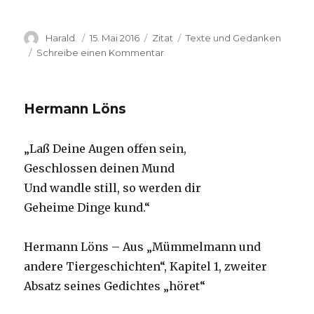
Autor
Veröffentlicht
Format
Kategorien
Harald.
15. Mai 2016
Zitat
Texte und Gedanken
am
zu
Schreibe einen Kommentar
Antoine
de
Saint-
Hermann Löns
Exupéry
„Laß Deine Augen offen sein,
Geschlossen deinen Mund
Und wandle still, so werden dir
Geheime Dinge kund.“
Hermann Löns – Aus „Mümmelmann und
andere Tiergeschichten“, Kapitel 1, zweiter
Absatz seines Gedichtes „höret“