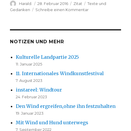
Autor
Veröffentlicht
Format
Kategorien
Harald.
28. Februar 2016
Zitat
Texte und
am
zu
Gedanken
Schreibe einen Kommentar
Von
mir
NOTIZEN UND MEHR
Kulturelle Landpartie 2025
11. Januar 2025
11. Internationales Windkunstfestival
7. August 2023
instareel: Windtour
24. Februar 2023
Den Wind ergreifen,ohne ihn festzuhalten
19. Januar 2023
Mit Wind und Hund unterwegs
7. September 2022