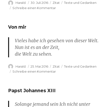
Autor
Veröffentlicht
Format
Kategorien
Harald.
30. Juli 2016
Zitat
Texte und Gedanken
am
zu
Schreibe einen Kommentar
Aldous
Huxley
Von mir
Vieles habe ich gesehen von dieser Welt.
Nun ist es an der Zeit,
die Welt zu sehen.
Autor
Veröffentlicht
Format
Kategorien
Harald.
25. Mai 2016
Zitat
Texte und Gedanken
am
zu
Schreibe einen Kommentar
Von
mir
Papst Johannes XIII
Solange jemand sein Ich nicht unter