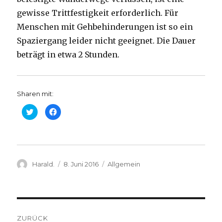
gewisse Trittfestigkeit erforderlich. Für
Menschen mit Gehbehinderungen ist so ein
Spaziergang leider nicht geeignet. Die Dauer
beträgt in etwa 2 Stunden.
Sharen mit:
K
K
l
l
i
i
c
c
k
k
,
,
u
u
m
m
ü
a
Autor
b
u
Veröffentlicht
Kategorien
Harald.
8. Juni 2016
Allgemein
e
f
am
r
F
T
a
w
c
i
e
t
b
t
o
Beitrags-
e
o
r
k
ZURÜCK