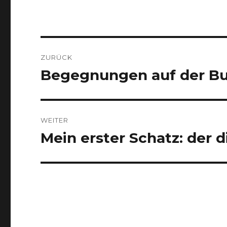
Beitrags-
ZURÜCK
Navigation
Begegnungen auf der B
Vorheriger
Beitrag:
WEITER
Mein erster Schatz: der d
Nächster
Beitrag: