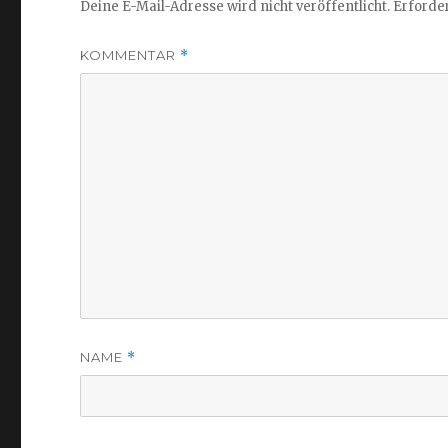
Deine E-Mail-Adresse wird nicht veröffentlicht.
Erforder
)
)
KOMMENTAR
*
NAME
*