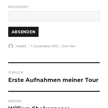
PASSWORT:
Autor
Veröffentlicht
Kategorien
Harald.
1. Dezember 2015
Der Film
am
Beitrags-
ZURÜCK
Navigation
Erste Aufnahmen meiner Tour
Vorheriger
Beitrag:
WEITER