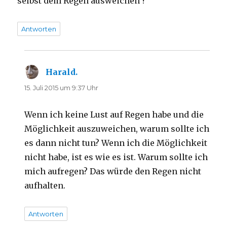
selbst dem Regen ausweichen ?
m
m
F
F
e
e
n
n
s
s
Antworten
t
t
e
e
r
r
g
g
e
e
ö
ö
f
f
Harald.
sagt:
f
f
n
n
15. Juli 2015 um 9:37 Uhr
e
e
t
t
)
)
Wenn ich keine Lust auf Regen habe und die
Möglichkeit auszuweichen, warum sollte ich
es dann nicht tun? Wenn ich die Möglichkeit
nicht habe, ist es wie es ist. Warum sollte ich
mich aufregen? Das würde den Regen nicht
aufhalten.
Antworten