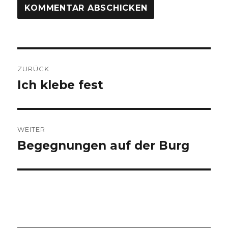
Beitrags-
ZURÜCK
Navigation
Ich klebe fest
Vorheriger
Beitrag:
WEITER
Begegnungen auf der Burg
Nächster
Beitrag: