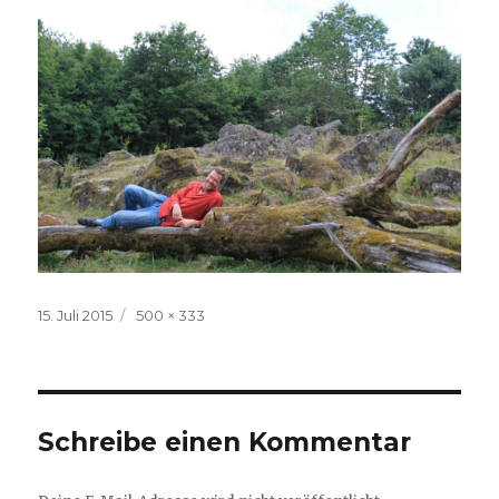
Veröffentlicht
Volle
15. Juli 2015
500 × 333
am
Größe
Schreibe einen Kommentar