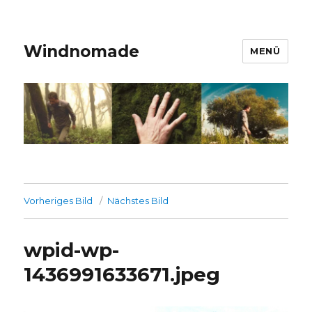
Windnomade
MENÜ
Vorheriges Bild
Nächstes Bild
wpid-wp-
1436991633671.jpeg