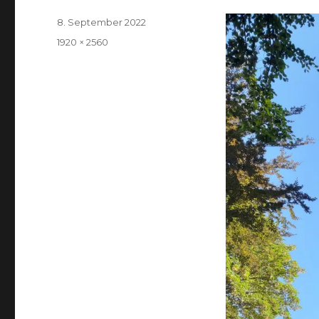
Veröffentlicht
8. September 2022
am
Volle
1920 × 2560
Größe