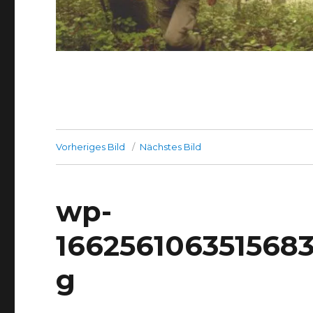
Vorheriges Bild
Nächstes Bild
wp-
1662561063515683
g