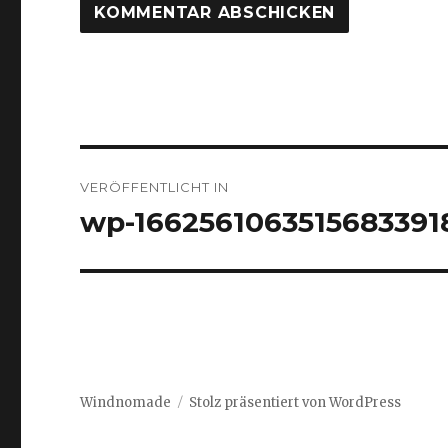
Beitrags-
VERÖFFENTLICHT IN
Navigation
wp-1662561063515683391
Windnomade
Stolz präsentiert von WordPress