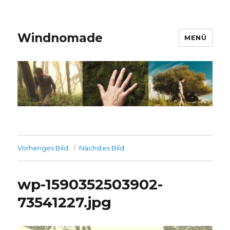
Windnomade
MENÜ
Vorheriges Bild
Nächstes Bild
wp-1590352503902-
73541227.jpg