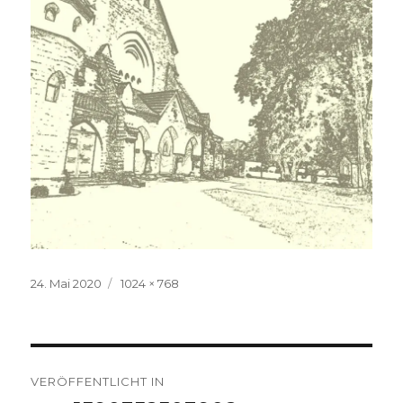
Veröffentlicht
Volle
24. Mai 2020
1024 × 768
am
Größe
Beitrags-
VERÖFFENTLICHT IN
Navigation