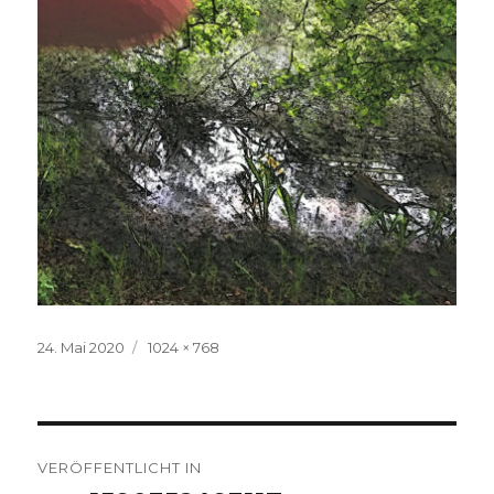
Veröffentlicht
Volle
24. Mai 2020
1024 × 768
am
Größe
Beitrags-
VERÖFFENTLICHT IN
Navigation