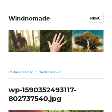
Windnomade
MENÜ
Vorheriges Bild
Nächstes Bild
wp-1590352493117-
802737540.jpg