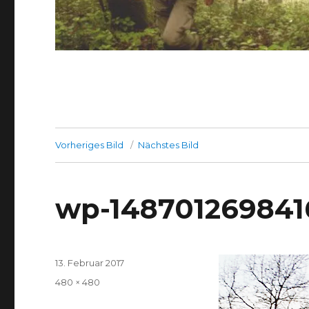
Vorheriges Bild
Nächstes Bild
wp-1487012698416
Veröffentlicht
13. Februar 2017
am
Volle
480 × 480
Größe