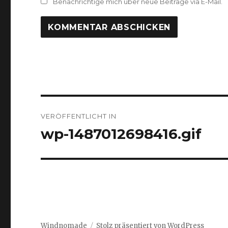
Benachrichtige mich über neue Beiträge via E-Mail.
Beitrags-
VERÖFFENTLICHT IN
Navigation
wp-1487012698416.gif
Windnomade
Stolz präsentiert von WordPress