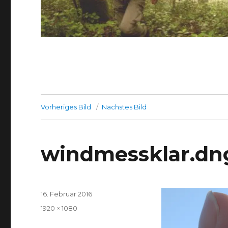
Vorheriges Bild
Nächstes Bild
windmessklar.dn
Veröffentlicht
16. Februar 2016
am
Volle
1920 × 1080
Größe