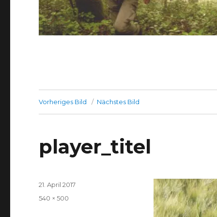
Vorheriges Bild
Nächstes Bild
player_titel
Veröffentlicht
21. April 2017
am
Volle
540 × 500
Größe