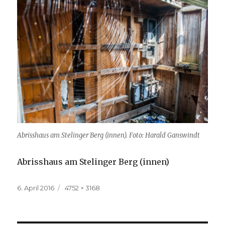
Abrisshaus am Stelinger Berg (innen). Foto: Harald Ganswindt
Abrisshaus am Stelinger Berg (innen)
Veröffentlicht
Volle
6. April 2016
4752 × 3168
am
Größe