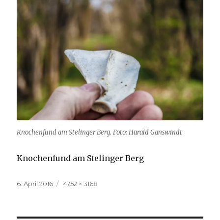
Knochenfund am Stelinger Berg. Foto: Harald Ganswindt
Knochenfund am Stelinger Berg
Veröffentlicht
Volle
6. April 2016
4752 × 3168
am
Größe