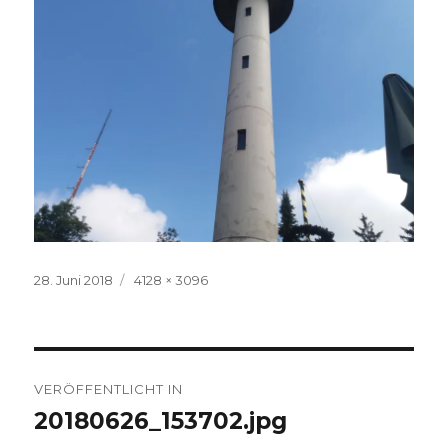
Veröffentlicht
Volle
28. Juni 2018
4128 × 3096
am
Größe
Beitrags-
VERÖFFENTLICHT IN
Navigation
20180626_153702.jpg