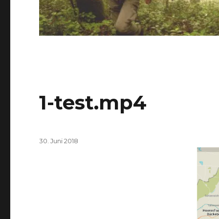
1-test.mp4
Veröffentlicht
Video-
30. Juni 2018
am
Player