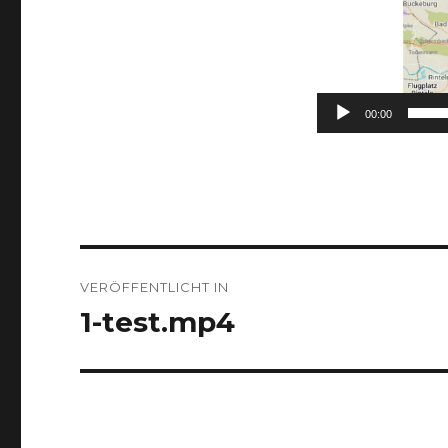
00:00
Beitrags-
VERÖFFENTLICHT IN
Navigation
1-test.mp4